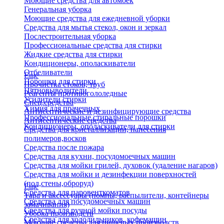
Моющие средства для автомоек
Генеральная уборка
Моющие средства для ежедневной уборки
Средства для мытья стекол, окон и зеркал
Послестроительная уборка
Профессиональные средства для стирки
Жидкие средства для стирки
Кондиционеры, ополаскиватели
Отбеливатели
Еще
Порошки для стирки
Прочистка стоков, труб
Пятновыводители
Реагенты противогололедные
Усилители стирки
Спец.средства
Химия для прачечных
Антисептические и дезинфицирующие средства
Профессиональные стиральные порошки
Антисептические средства
Кондиционеры, ополаскиватели для стирки
Средства для кристаллизации, нанесения
полимеров,восков
Средства после пожара
Средства для кухни, посудомоечных машин
Средства для мойки грилей, духовок (удаление нагаров)
Средства для мойки и дезинфекции поверхностей
(пол,стены,оброруд)
Еще
Средства для паровенткоматов
Тара и аксессуары (помпы, распылители, контейнеры
Средства для посудомоечных машин
замачивания)
Средства для ручной мойки посуды
Уборка производств
Средства для холодильников, кофемашин
Моющие средства для пищевых производств