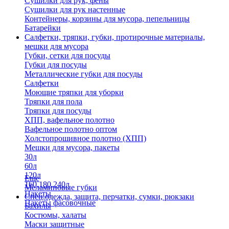
Сушилки для рук, фены
Сушилки для рук настенные
Контейнеры, корзины для мусора, пепельницы
Батарейки
Салфетки, тряпки, губки, протирочные материалы,
мешки для мусора
Губки, сетки для посуды
Губки для посуды
Металлические губки для посуды
Салфетки
Моющие тряпки для уборки
Тряпки для пола
Тряпки для посуды
ХПП, вафельное полотно
Вафельное полотно оптом
Холстопрошивное полотно (ХПП)
Мешки для мусора, пакеты
30л
60л
120л
Еще
160,180,240л
Меламиновые губки
Пакеты
Спец.одежда, защита, перчатки, сумки, рюкзаки
Пакеты фасовочные
Бахилы
Костюмы, халаты
Маски защитные