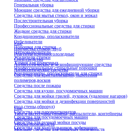
Генеральная уборка
Моющие средства для ежедневной уборки
Средства для мытья стекол, окон и зеркал
Послестроительная уборка
Профессиональные средства для стирки
Жидкие средства для стирки
Кондиционеры, ополаскиватели
Отбеливатели
Еще
Порошки для стирки
Прочистка стоков, труб
Пятновыводители
Реагенты противогололедные
Усилители стирки
Спец.средства
Химия для прачечных
Антисептические и дезинфицирующие средства
Профессиональные стиральные порошки
Антисептические средства
Кондиционеры, ополаскиватели для стирки
Средства для кристаллизации, нанесения
полимеров,восков
Средства после пожара
Средства для кухни, посудомоечных машин
Средства для мойки грилей, духовок (удаление нагаров)
Средства для мойки и дезинфекции поверхностей
(пол,стены,оброруд)
Еще
Средства для паровенткоматов
Тара и аксессуары (помпы, распылители, контейнеры
Средства для посудомоечных машин
замачивания)
Средства для ручной мойки посуды
Уборка производств
Средства для холодильников, кофемашин
Моющие средства для пищевых производств