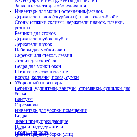
Аксессуары и инструменты для чистки
Запасные части для оборудования
Инвентарь для мойки остекления,фасадов
Держатели падов (скурблоки), пады, скотч-брайт
Сгоны (стяжки,склизы), держатели планок, планки,
резинки
Резинки для сгонов
Держатели шубок, шубки
Держатели шубок
Наборы для мойки окон
Скребки для стекол, лезвия
Лезвия для скребков
Ведра для мойки окон
Штанги телескопические
Кобура, колчаны, пояса, сумки
Уборочный инвентарь
Веревки, удлинтели, вантузы, стремянки, сушилки для
белья
Вантузы
Стремянки
Инвентарь для уборки помещений
Ведра
Знаки предупреждающие
Пады и падодержатели
Еще
Сгоны для пола
Инвентарь для уборки улиц