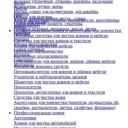
Тележки уборочные, отжимы, корзины, вкладыши
Вилы
Флаундеры, ручки, мопы
Грабли
Щетки, совки для подметания, дер.швабры
Лопаты
Еще
Отжим для тележек
Метлы, веники, щетки метал., совки
Тара и аксессуары (помпы, распылители, контейнеры
Ручки для швабр
Опрыскиватели, шланги, секаторы
замачивания)
Мопы
Садовые тележки, мотокосы, масла, лески
Профессиональная химия и акссесуары для химчистки
Швабры
Черенки
Основные средства для чистки ковров и мебели
Веники
Средства для чистки ковров и текстиля
Щетки металлические
Химия для химчистки мебели
Совки уличные
Преспреи для химчистки
Шланги
Кислотные ополаскиватели
Секаторы
Отбеливатели для матрасов, ковров, обивки мебели
Мотокосы
Усилители моющих средств
Пятновыводители для ковров и обивки мебели
Удалители и нейтрализаторы запахов
Шампуни для чистки ковров и мебели
Пеногасители
Пропитки, антистатики для ковров и текстиля
Средства для чистки кожи
Аксессуары для химчистки (шпателя, индикаторы ph,
скребки, распылители, щетки, салфетки, фонарики)
Профессиональная химия
Автохимия
Химия для чистки автомобилей