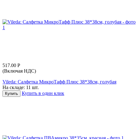
517.00
Р
(Включая НДС)
Vileda: Салфетка МикроТафф Плюс 38*38см, голубая
На складе:
11 шт.
Купить в один клик
Купить