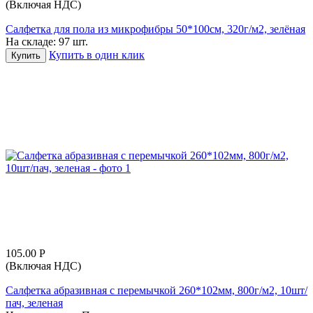
(Включая НДС)
Салфетка для пола из микрофибры 50*100см, 320г/м2, зелёная
На складе:
97 шт.
Купить в один клик
Купить
105.00
Р
(Включая НДС)
Салфетка абразивная с перемычкой 260*102мм, 800г/м2, 10шт/
пач, зеленая