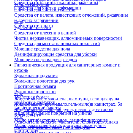
Средства от накипи, окалины, ржавчины
Уборка сан.узлов
Средства для чистки кофемашин
Средства для чистки туалетов
Средства от налета, известковых отложений, ржавчины
и других загрязнений
Еще
Средства от запаха
Удаление плесени
Средства от плесени в ванной
Чистка нержавеющих, аллюминиевых поверхностей
Средства для мытья напольных покрытий
Моющие средства для пола
Дезинфицирующие средства для уборки
Моющие средства для фасадов
Гигиеническая продукция для санитарных комнат и
кухонь
Бумажная продукция
Бумажные полотенца для рук
Протирочная бумага
Рулонные простыни
Еще
Туалетная бумага
Жидкое мыло, мыло-пена, шампуни, гели для душа
Бумажные салфетки
Жидкое мыло (крем-мыло,гель-мыло)в канистрах, 5л
Гигиенические пакеты
Жидкое мыло, гель для душа, шамп. с дозатором
Индивидуальные покрытия на унитаз
Крем для рук
Еще
Мыло антибактериальное, дезинфицирующее
Освежители воздуха, удалители, блокаторы запаха
Мыло, мыло-пена, гель для душа, шампунь в
Автоматические освежители воздуха
картриджах
Блокаторы, удалители запаха