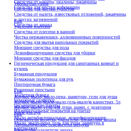
Средства от накипи, окалины, ржавчины
Уборка сан.узлов
Средства для чистки кофемашин
Средства для чистки туалетов
Средства от налета, известковых отложений, ржавчины
и других загрязнений
Еще
Средства от запаха
Удаление плесени
Средства от плесени в ванной
Чистка нержавеющих, аллюминиевых поверхностей
Средства для мытья напольных покрытий
Моющие средства для пола
Дезинфицирующие средства для уборки
Моющие средства для фасадов
Гигиеническая продукция для санитарных комнат и
кухонь
Бумажная продукция
Бумажные полотенца для рук
Протирочная бумага
Рулонные простыни
Еще
Туалетная бумага
Жидкое мыло, мыло-пена, шампуни, гели для душа
Бумажные салфетки
Жидкое мыло (крем-мыло,гель-мыло)в канистрах, 5л
Гигиенические пакеты
Жидкое мыло, гель для душа, шамп. с дозатором
Индивидуальные покрытия на унитаз
Крем для рук
Еще
Мыло антибактериальное, дезинфицирующее
Освежители воздуха, удалители, блокаторы запаха
Мыло, мыло-пена, гель для душа, шампунь в
Автоматические освежители воздуха
картриджах
Блокаторы, удалители запаха