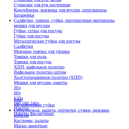
Сушилки для рук настенные
Контейнеры, корзины для мусора, пепельницы
Батарейки
Салфетки, тряпки, губки, протирочные материалы,
мешки для мусора
Губки, сетки для посуды
Губки для посуды
Металлические губки для посуды
Салфетки
Моющие тряпки для уборки
Тряпки для пола
Тряпки для посуды
ХПП, вафельное полотно
Вафельное полотно оптом
Холстопрошивное полотно (ХПП)
Мешки для мусора, пакеты
30л
60л
120л
Еще
160,180,240л
Меламиновые губки
Пакеты
Спец.одежда, защита, перчатки, сумки, рюкзаки
Пакеты фасовочные
Бахилы
Костюмы, халаты
Маски защитные