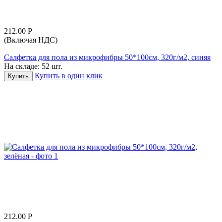
212.00
Р
(Включая НДС)
Салфетка для пола из микрофибры 50*100см, 320г/м2, синяя
На складе:
52 шт.
Купить в один клик
Купить
212.00
Р