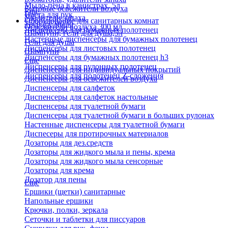
Мыло-пена в канистрах, 5л
Бытовые освежители воздуха
Еще
Паста для рук
Удалители запаха
Оборудование для санитарных комнат
Твердое мыло
Освежители воздуха 300 мл
Диспенсеры для бумажных полотенец
Шампуни, гели для душа,5л
Настенные диспенсеры для бумажных полотенец
Гели для душа
Диспенсеры для листовых полотенец
Шампуни
Диспенсеры для бумажных полотенец h3
Еще
Диспенсеры для рулонных полотенец
Диспенсеры для индивидуальных покрытий
Диспенсеры для полотенец Z-сложения
Диспенсеры для освежителей воздуха
Диспенсеры для салфеток
Диспенсеры для салфеток настольные
Диспенсеры для туалетной бумаги
Диспенсеры для туалетной бумаги в больших рулонах
Настенные диспенсеры для туалетной бумаги
Диспесеры для протирочных материалов
Дозаторы для дез.средств
Дозаторы для жидкого мыла и пены, крема
Дозаторы для жидкого мыла сенсорные
Дозаторы для крема
Дозатор для пены
Еще
Ершики (щетки) санитарные
Напольные ершики
Крючки, полки, зеркала
Сеточки и таблетки для писсуаров