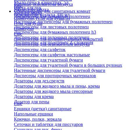
Мыло-пена в канистрах, 5л
Бытовые освежители воздуха
Еще
Паста для рук
Удалители запаха
Оборудование для санитарных комнат
Твердое мыло
Освежители воздуха 300 мл
Диспенсеры для бумажных полотенец
Шампуни, гели для душа,5л
Настенные диспенсеры для бумажных полотенец
Гели для душа
Диспенсеры для листовых полотенец
Шампуни
Диспенсеры для бумажных полотенец h3
Еще
Диспенсеры для рулонных полотенец
Диспенсеры для индивидуальных покрытий
Диспенсеры для полотенец Z-сложения
Диспенсеры для освежителей воздуха
Диспенсеры для салфеток
Диспенсеры для салфеток настольные
Диспенсеры для туалетной бумаги
Диспенсеры для туалетной бумаги в больших рулонах
Настенные диспенсеры для туалетной бумаги
Диспесеры для протирочных материалов
Дозаторы для дез.средств
Дозаторы для жидкого мыла и пены, крема
Дозаторы для жидкого мыла сенсорные
Дозаторы для крема
Дозатор для пены
Еще
Ершики (щетки) санитарные
Напольные ершики
Крючки, полки, зеркала
Сеточки и таблетки для писсуаров
Сушилки для рук, фены