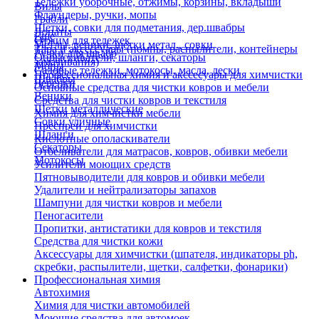
Тележки уборочные, отжимы, корзины, вкладыши
Вилы
Флаундеры, ручки, мопы
Грабли
Щетки, совки для подметания, дер.швабры
Лопаты
Еще
Отжим для тележек
Метлы, веники, щетки метал., совки
Тара и аксессуары (помпы, распылители, контейнеры
Ручки для швабр
Опрыскиватели, шланги, секаторы
замачивания)
Мопы
Садовые тележки, мотокосы, масла, лески
Профессиональная химия и акссесуары для химчистки
Швабры
Черенки
Основные средства для чистки ковров и мебели
Веники
Средства для чистки ковров и текстиля
Щетки металлические
Химия для химчистки мебели
Совки уличные
Преспреи для химчистки
Шланги
Кислотные ополаскиватели
Секаторы
Отбеливатели для матрасов, ковров, обивки мебели
Мотокосы
Усилители моющих средств
Пятновыводители для ковров и обивки мебели
Удалители и нейтрализаторы запахов
Шампуни для чистки ковров и мебели
Пеногасители
Пропитки, антистатики для ковров и текстиля
Средства для чистки кожи
Аксессуары для химчистки (шпателя, индикаторы ph,
скребки, распылители, щетки, салфетки, фонарики)
Профессиональная химия
Автохимия
Химия для чистки автомобилей
Моющие средства для автомоек