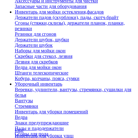
Аксессуары и инструменты для чистки
Запасные части для оборудования
Инвентарь для мойки остекления,фасадов
Держатели падов (скурблоки), пады, скотч-брайт
Сгоны (стяжки,склизы), держатели планок, планки,
резинки
Резинки для сгонов
Держатели шубок, шубки
Держатели шубок
Наборы для мойки окон
Скребки для стекол, лезвия
Лезвия для скребков
Ведра для мойки окон
Штанги телескопические
Кобура, колчаны, пояса, сумки
Уборочный инвентарь
Веревки, удлинтели, вантузы, стремянки, сушилки для
белья
Вантузы
Стремянки
Инвентарь для уборки помещений
Ведра
Знаки предупреждающие
Пады и падодержатели
Еще
Сгоны для пола
Инвентарь для уборки улиц