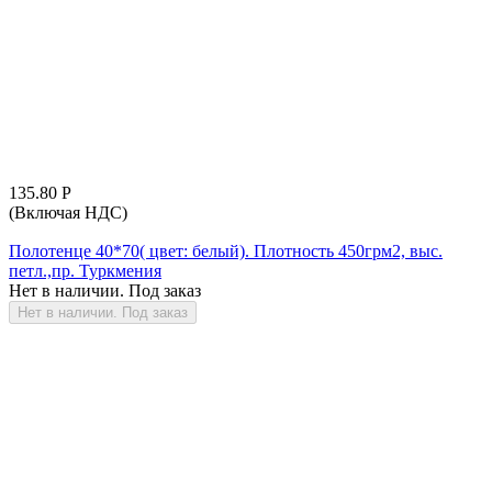
135.80
Р
(Включая НДС)
Полотенце 40*70( цвет: белый). Плотность 450грм2, выс.
петл.,пр. Туркмения
Нет в наличии. Под заказ
Нет в наличии. Под заказ