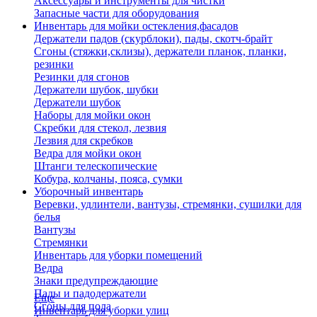
Аксессуары и инструменты для чистки
Запасные части для оборудования
Инвентарь для мойки остекления,фасадов
Держатели падов (скурблоки), пады, скотч-брайт
Сгоны (стяжки,склизы), держатели планок, планки,
резинки
Резинки для сгонов
Держатели шубок, шубки
Держатели шубок
Наборы для мойки окон
Скребки для стекол, лезвия
Лезвия для скребков
Ведра для мойки окон
Штанги телескопические
Кобура, колчаны, пояса, сумки
Уборочный инвентарь
Веревки, удлинтели, вантузы, стремянки, сушилки для
белья
Вантузы
Стремянки
Инвентарь для уборки помещений
Ведра
Знаки предупреждающие
Пады и падодержатели
Еще
Сгоны для пола
Инвентарь для уборки улиц