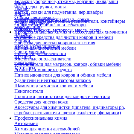
Тележки уборочные, отжимы, корзины, вкладыши
Вилы
Флаундеры, ручки, мопы
Грабли
Щетки, совки для подметания, дер.швабры
Лопаты
Еще
Отжим для тележек
Метлы, веники, щетки метал., совки
Тара и аксессуары (помпы, распылители, контейнеры
Ручки для швабр
Опрыскиватели, шланги, секаторы
замачивания)
Мопы
Садовые тележки, мотокосы, масла, лески
Профессиональная химия и акссесуары для химчистки
Швабры
Черенки
Основные средства для чистки ковров и мебели
Веники
Средства для чистки ковров и текстиля
Щетки металлические
Химия для химчистки мебели
Совки уличные
Преспреи для химчистки
Шланги
Кислотные ополаскиватели
Секаторы
Отбеливатели для матрасов, ковров, обивки мебели
Мотокосы
Усилители моющих средств
Пятновыводители для ковров и обивки мебели
Удалители и нейтрализаторы запахов
Шампуни для чистки ковров и мебели
Пеногасители
Пропитки, антистатики для ковров и текстиля
Средства для чистки кожи
Аксессуары для химчистки (шпателя, индикаторы ph,
скребки, распылители, щетки, салфетки, фонарики)
Профессиональная химия
Автохимия
Химия для чистки автомобилей