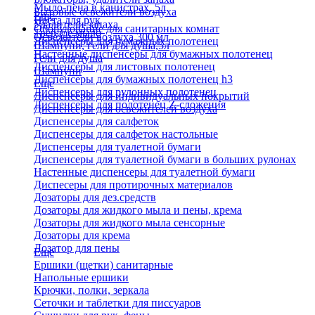
Мыло-пена в канистрах, 5л
Бытовые освежители воздуха
Еще
Паста для рук
Удалители запаха
Оборудование для санитарных комнат
Твердое мыло
Освежители воздуха 300 мл
Диспенсеры для бумажных полотенец
Шампуни, гели для душа,5л
Настенные диспенсеры для бумажных полотенец
Гели для душа
Диспенсеры для листовых полотенец
Шампуни
Диспенсеры для бумажных полотенец h3
Еще
Диспенсеры для рулонных полотенец
Диспенсеры для индивидуальных покрытий
Диспенсеры для полотенец Z-сложения
Диспенсеры для освежителей воздуха
Диспенсеры для салфеток
Диспенсеры для салфеток настольные
Диспенсеры для туалетной бумаги
Диспенсеры для туалетной бумаги в больших рулонах
Настенные диспенсеры для туалетной бумаги
Диспесеры для протирочных материалов
Дозаторы для дез.средств
Дозаторы для жидкого мыла и пены, крема
Дозаторы для жидкого мыла сенсорные
Дозаторы для крема
Дозатор для пены
Еще
Ершики (щетки) санитарные
Напольные ершики
Крючки, полки, зеркала
Сеточки и таблетки для писсуаров