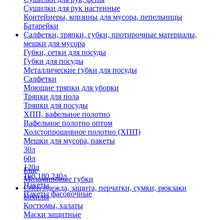
Сушилки для рук настенные
Контейнеры, корзины для мусора, пепельницы
Батарейки
Салфетки, тряпки, губки, протирочные материалы,
мешки для мусора
Губки, сетки для посуды
Губки для посуды
Металлические губки для посуды
Салфетки
Моющие тряпки для уборки
Тряпки для пола
Тряпки для посуды
ХПП, вафельное полотно
Вафельное полотно оптом
Холстопрошивное полотно (ХПП)
Мешки для мусора, пакеты
30л
60л
120л
Еще
160,180,240л
Меламиновые губки
Пакеты
Спец.одежда, защита, перчатки, сумки, рюкзаки
Пакеты фасовочные
Бахилы
Костюмы, халаты
Маски защитные