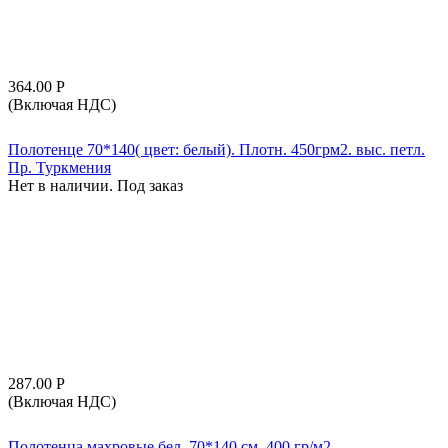
364.00
Р
(Включая НДС)
Полотенце 70*140( цвет: белый). Плотн. 450грм2. выс. петл.
Пр. Туркмения
Нет в наличии. Под заказ
287.00
Р
(Включая НДС)
Полотенца махровые бел. 70*140 см, 400 гр/м2