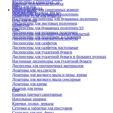
Мыло-пена в канистрах, 5л
Бытовые освежители воздуха
Еще
Паста для рук
Удалители запаха
Оборудование для санитарных комнат
Твердое мыло
Освежители воздуха 300 мл
Диспенсеры для бумажных полотенец
Шампуни, гели для душа,5л
Настенные диспенсеры для бумажных полотенец
Гели для душа
Диспенсеры для листовых полотенец
Шампуни
Диспенсеры для бумажных полотенец h3
Еще
Диспенсеры для рулонных полотенец
Диспенсеры для индивидуальных покрытий
Диспенсеры для полотенец Z-сложения
Диспенсеры для освежителей воздуха
Диспенсеры для салфеток
Диспенсеры для салфеток настольные
Диспенсеры для туалетной бумаги
Диспенсеры для туалетной бумаги в больших рулонах
Настенные диспенсеры для туалетной бумаги
Диспесеры для протирочных материалов
Дозаторы для дез.средств
Дозаторы для жидкого мыла и пены, крема
Дозаторы для жидкого мыла сенсорные
Дозаторы для крема
Дозатор для пены
Еще
Ершики (щетки) санитарные
Напольные ершики
Крючки, полки, зеркала
Сеточки и таблетки для писсуаров
Сушилки для рук, фены