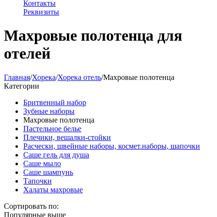
Контакты
Реквизиты
Махровые полотенца для
отелей
Главная
/
Хорека
/
Хорека отель
/
Махровые полотенца
Категории
Бритвенный набор
Зубные наборы
Махровые полотенца
Пастельное белье
Плечики, вешалки-стойки
Расчески, швейные наборы, космет.наборы, шапочки
Саше гель для душа
Саше мыло
Саше шампунь
Тапочки
Халаты махровые
Сортировать по:
Популярные выше