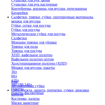
Сушилки для рук, фены
Сушилки для рук настенные
Контейнеры, корзины для мусора, пепельницы
Батарейки
Салфетки, тряпки, губки, протирочные материалы,
мешки для мусора
Губки, сетки для посуды
Губки для посуды
Металлические губки для посуды
Салфетки
Моющие тряпки для уборки
Тряпки для пола
Тряпки для посуды
ХПП, вафельное полотно
Вафельное полотно оптом
Холстопрошивное полотно (ХПП)
Мешки для мусора, пакеты
30л
60л
120л
Еще
160,180,240л
Меламиновые губки
Пакеты
Спец.одежда, защита, перчатки, сумки, рюкзаки
Пакеты фасовочные
Бахилы
Костюмы, халаты
Маски защитные