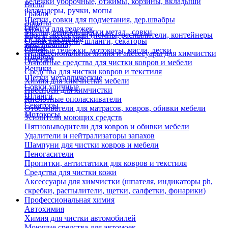
Тележки уборочные, отжимы, корзины, вкладыши
Вилы
Флаундеры, ручки, мопы
Грабли
Щетки, совки для подметания, дер.швабры
Лопаты
Еще
Отжим для тележек
Метлы, веники, щетки метал., совки
Тара и аксессуары (помпы, распылители, контейнеры
Ручки для швабр
Опрыскиватели, шланги, секаторы
замачивания)
Мопы
Садовые тележки, мотокосы, масла, лески
Профессиональная химия и акссесуары для химчистки
Швабры
Черенки
Основные средства для чистки ковров и мебели
Веники
Средства для чистки ковров и текстиля
Щетки металлические
Химия для химчистки мебели
Совки уличные
Преспреи для химчистки
Шланги
Кислотные ополаскиватели
Секаторы
Отбеливатели для матрасов, ковров, обивки мебели
Мотокосы
Усилители моющих средств
Пятновыводители для ковров и обивки мебели
Удалители и нейтрализаторы запахов
Шампуни для чистки ковров и мебели
Пеногасители
Пропитки, антистатики для ковров и текстиля
Средства для чистки кожи
Аксессуары для химчистки (шпателя, индикаторы ph,
скребки, распылители, щетки, салфетки, фонарики)
Профессиональная химия
Автохимия
Химия для чистки автомобилей
Моющие средства для автомоек