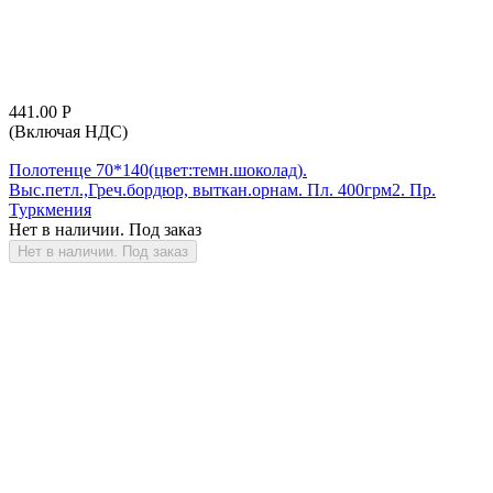
441.00
Р
(Включая НДС)
Полотенце 70*140(цвет:темн.шоколад).
Выс.петл.,Греч.бордюр, выткан.орнам. Пл. 400грм2. Пр.
Туркмения
Нет в наличии. Под заказ
Нет в наличии. Под заказ