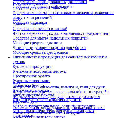
Средства от накипи, окалины, ржавчины
Уборка сан.узлов
Средства для чистки кофемашин
Средства для чистки туалетов
Средства от налета, известковых отложений, ржавчины
и других загрязнений
Еще
Средства от запаха
Удаление плесени
Средства от плесени в ванной
Чистка нержавеющих, аллюминиевых поверхностей
Средства для мытья напольных покрытий
Моющие средства для пола
Дезинфицирующие средства для уборки
Моющие средства для фасадов
Гигиеническая продукция для санитарных комнат и
кухонь
Бумажная продукция
Бумажные полотенца для рук
Протирочная бумага
Рулонные простыни
Еще
Туалетная бумага
Жидкое мыло, мыло-пена, шампуни, гели для душа
Бумажные салфетки
Жидкое мыло (крем-мыло,гель-мыло)в канистрах, 5л
Гигиенические пакеты
Жидкое мыло, гель для душа, шамп. с дозатором
Индивидуальные покрытия на унитаз
Крем для рук
Еще
Мыло антибактериальное, дезинфицирующее
Освежители воздуха, удалители, блокаторы запаха
Мыло, мыло-пена, гель для душа, шампунь в
Автоматические освежители воздуха
картриджах
Блокаторы, удалители запаха