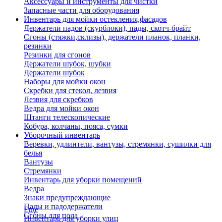
Аксессуары и инструменты для чистки
Запасные части для оборудования
Инвентарь для мойки остекления,фасадов
Держатели падов (скурблоки), пады, скотч-брайт
Сгоны (стяжки,склизы), держатели планок, планки,
резинки
Резинки для сгонов
Держатели шубок, шубки
Держатели шубок
Наборы для мойки окон
Скребки для стекол, лезвия
Лезвия для скребков
Ведра для мойки окон
Штанги телескопические
Кобура, колчаны, пояса, сумки
Уборочный инвентарь
Веревки, удлинтели, вантузы, стремянки, сушилки для
белья
Вантузы
Стремянки
Инвентарь для уборки помещений
Ведра
Знаки предупреждающие
Пады и падодержатели
Еще
Сгоны для пола
Инвентарь для уборки улиц