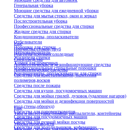
Моющие средства для автомоек
Генеральная уборка
Моющие средства для ежедневной уборки
Средства для мытья стекол, окон и зеркал
Послестроительная уборка
Профессиональные средства для стирки
Жидкие средства для стирки
Кондиционеры, ополаскиватели
Отбеливатели
Еще
Порошки для стирки
Прочистка стоков, труб
Пятновыводители
Реагенты противогололедные
Усилители стирки
Спец.средства
Химия для прачечных
Антисептические и дезинфицирующие средства
Профессиональные стиральные порошки
Антисептические средства
Кондиционеры, ополаскиватели для стирки
Средства для кристаллизации, нанесения
полимеров,восков
Средства после пожара
Средства для кухни, посудомоечных машин
Средства для мойки грилей, духовок (удаление нагаров)
Средства для мойки и дезинфекции поверхностей
(пол,стены,оброруд)
Еще
Средства для паровенткоматов
Тара и аксессуары (помпы, распылители, контейнеры
Средства для посудомоечных машин
замачивания)
Средства для ручной мойки посуды
Уборка производств
Средства для холодильников, кофемашин
Моющие средства для пищевых производств