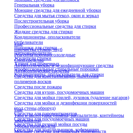
Генеральная уборка
Моющие средства для ежедневной уборки
Средства для мытья стекол, окон и зеркал
Послестроительная уборка
Профессиональные средства для стирки
Жидкие средства для стирки
Кондиционеры, ополаскиватели
Отбеливатели
Еще
Порошки для стирки
Прочистка стоков, труб
Пятновыводители
Реагенты противогололедные
Усилители стирки
Спец.средства
Химия для прачечных
Антисептические и дезинфицирующие средства
Профессиональные стиральные порошки
Антисептические средства
Кондиционеры, ополаскиватели для стирки
Средства для кристаллизации, нанесения
полимеров,восков
Средства после пожара
Средства для кухни, посудомоечных машин
Средства для мойки грилей, духовок (удаление нагаров)
Средства для мойки и дезинфекции поверхностей
(пол,стены,оброруд)
Еще
Средства для паровенткоматов
Тара и аксессуары (помпы, распылители, контейнеры
Средства для посудомоечных машин
замачивания)
Средства для ручной мойки посуды
Уборка производств
Средства для холодильников, кофемашин
Моющие средства для пищевых производств