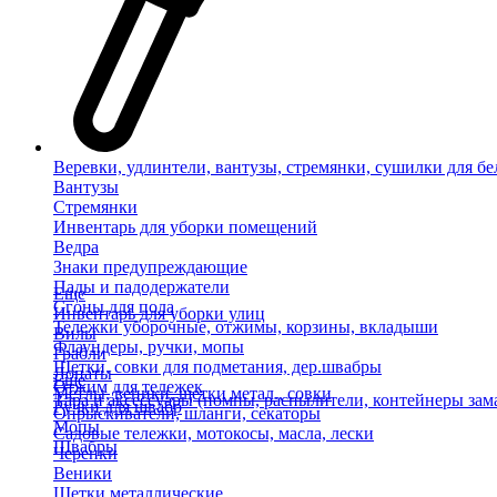
Веревки, удлинтели, вантузы, стремянки, сушилки для бе
Вантузы
Стремянки
Инвентарь для уборки помещений
Ведра
Знаки предупреждающие
Пады и падодержатели
Еще
Сгоны для пола
Инвентарь для уборки улиц
Тележки уборочные, отжимы, корзины, вкладыши
Вилы
Флаундеры, ручки, мопы
Грабли
Щетки, совки для подметания, дер.швабры
Лопаты
Еще
Отжим для тележек
Метлы, веники, щетки метал., совки
Тара и аксессуары (помпы, распылители, контейнеры зам
Ручки для швабр
Опрыскиватели, шланги, секаторы
Мопы
Садовые тележки, мотокосы, масла, лески
Швабры
Черенки
Веники
Щетки металлические